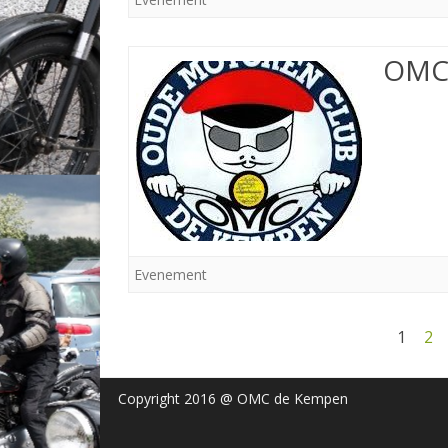
OMC 
Evenement
Berichtnavigatie
1
2
Copyright 2016 @ OMC de Kempen