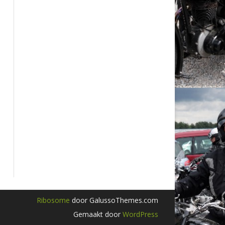
Ribosome
door GalussoThemes.com
Gemaakt door
WordPress