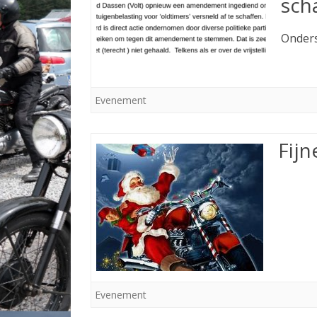
sch
Onders
Evenement
Fij
Evenement