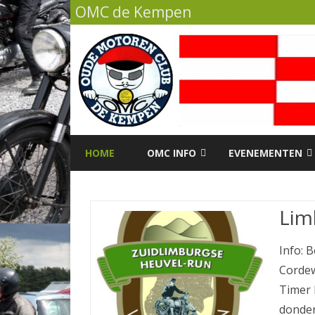
OMC de Kempen
HOME
OMC INFO
EVENEMENTEN
CONTACT.
OMC RITTEN KALEN
Lim
LID WORDEN VAN OMC DE
KEMPEN.
Info: 
DE VERENIGING/ HISTORIE VAN
Cordew
OMC DE KEMPEN.
Timer 
OMC FOLLOW UP SYSTEEM.
donder