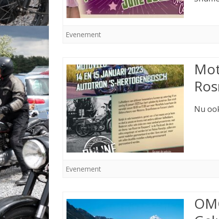
Evenement
Mot
Ros
Nu oo
Evenement
OMC