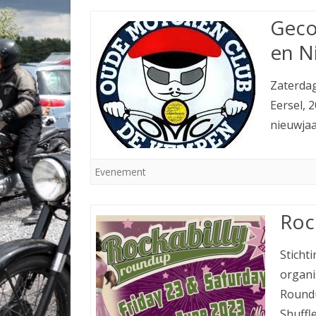
Geco
en N
Zaterdag
Eersel, 
nieuwja
Evenement
Roc
Stichti
organi
Roundu
Shuffl