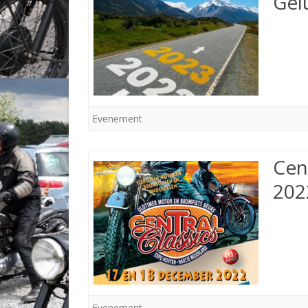
Gel
Evenement
Cen
202
Evenement