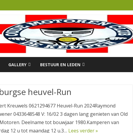
Ga
direct
GALLERY
BESTUUR EN LEDEN
naar
de
inhoud
DER 2024
FOTO’S
OMC-MEDEDELINGEN
burgse heuvel-Run
FOTO’S MOTOREN VAN OMC
BESTUURSLEDEN.
LEDEN.
OMC LEDEN LIJST.
Bert Kreuwels 0621294677 Heuvel-Run 2024Raymond
PROJECTEN VAN OMC LEDEN.
ener 0433648548 V: 16/02 3 dagen lang genieten van Old
OMC RITTEN KALENDER 2024
Motoren. Deelname tot bouwjaar 1980.Kamperen van
VIDEO’S
BESTUUR
dag 12 u tot maandag 12 u.3…
Lees verder »