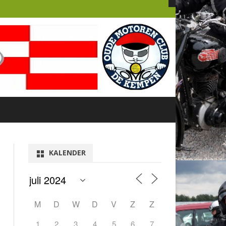
KALENDER
M
D
W
D
V
Z
Z
1
2
3
4
5
6
7