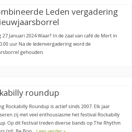
mbineerde Leden vergadering
ieuwjaarsborrel
 27 Januari 2024 Waar? In de zaal van café de Mert in
20.00 uur Na de ledenvergadering word de
arsborrel gehouden.
kabilly roundup
ng Rockabilly Roundup is actief sinds 2007. Elk jaar
seren zij met veel enthousiasme het festival Rockabilly
p. Op dit festival treden diverse bands op.The Rhythm
ers (nl), Be Bop…
Lees verder »