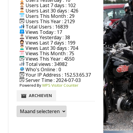
Users Yesterday : 10
Users Last 7 days : 102
Users Last 30 days : 426
Users This Month : 29
Users This Year : 2129
Total Users : 16839
Views Today : 17
Views Yesterday : 38
Views Last 7 days : 199
Views Last 30 days : 704
Views This Month : 75
Views This Year : 4550
Total views : 34982
Who's Online : 0
Your IP Address : 152.53.65.37
Server Time : 2024-07-03
Powered By
WPS Visitor Counter
ARCHIEVEN
Archieven