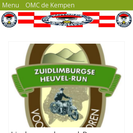
Menu
OMC de Kempen
Ga
direct
naar
de
inhoud