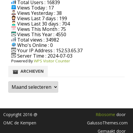
Total Users : 16839
Views Today : 17
Views Yesterday : 38
Views Last 7 days : 199
Views Last 30 days : 704
Views This Month : 75
Views This Year : 4550
Total views : 34982
Who's Online : 0
Your IP Address : 152.53.65.37
Server Time : 2024-07-03
Powered By
WPS Visitor Counter
ARCHIEVEN
Archieven
Copyright 2016 @
Ribosome
door
OMC de Kempen
GalussoThemes.com
Gemaakt door