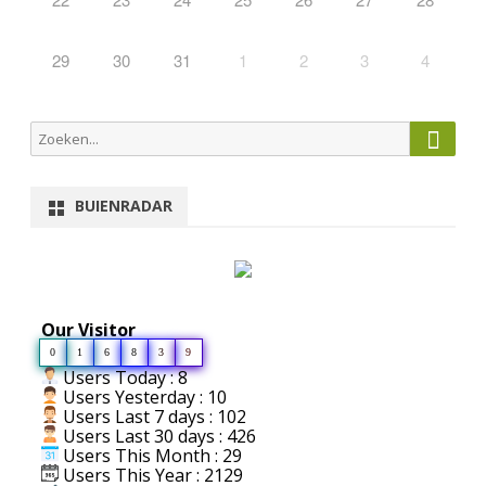
29
30
31
1
2
3
4
Zoeke
Zoeken
naar:
BUIENRADAR
Our Visitor
0
1
6
8
3
9
Users Today : 8
Users Yesterday : 10
Users Last 7 days : 102
Users Last 30 days : 426
Users This Month : 29
Users This Year : 2129