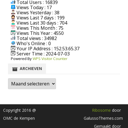
Total Users : 16839
Views Today : 17
Views Yesterday : 38
Views Last 7 days : 199
Views Last 30 days : 704
Views This Month : 75
Views This Year : 4550
Total views : 34982
Who's Online : 0
Your IP Address : 152.53.65.37
Server Time : 2024-07-03
Powered By
WPS Visitor Counter
ARCHIEVEN
Archieven
Copyright 2016 @
Ribosome
door
OMC de Kempen
GalussoThemes.com
Gemaakt door