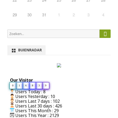
29
30
31
1
2
3
4
Zoeke
Zoeken
naar:
BUIENRADAR
Our Visitor
0
1
6
8
3
9
Users Today : 8
Users Yesterday : 10
Users Last 7 days : 102
Users Last 30 days : 426
Users This Month : 29
Users This Year : 2129