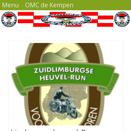
Menu
OMC de Kempen
Ga
direct
naar
de
inhoud