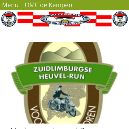
Menu
OMC de Kempen
Ga
direct
naar
de
inhoud