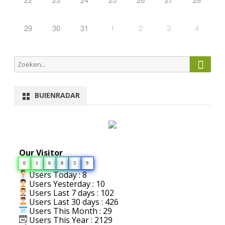
29
30
31
1
2
3
4
Zoeke
Zoeken
naar:
BUIENRADAR
Our Visitor
0
1
6
8
3
9
Users Today : 8
Users Yesterday : 10
Users Last 7 days : 102
Users Last 30 days : 426
Users This Month : 29
Users This Year : 2129