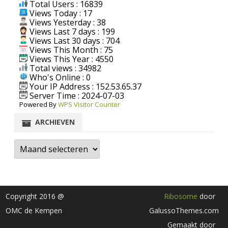
Total Users : 16839
Views Today : 17
Views Yesterday : 38
Views Last 7 days : 199
Views Last 30 days : 704
Views This Month : 75
Views This Year : 4550
Total views : 34982
Who's Online : 0
Your IP Address : 152.53.65.37
Server Time : 2024-07-03
Powered By
WPS Visitor Counter
ARCHIEVEN
Archieven
Copyright 2016 @
Ribosome
door
OMC de Kempen
GalussoThemes.com
Gemaakt door