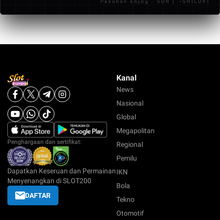
Pasukan Enjoy - SDN | .•SH1L0K1
yang tersebar di media sosial resmi kami atau
akses maksimal.
menghubungi layanan Customer Service melalui
Live Chat yang tersedia 24/7 untuk mendapatkan
akses instan.
Kanal
News
Nasional
Global
Megapolitan
Penghargaan dan sertifikat:
Regional
Pemilu
Dapatkan Keseruan dan Permainan
IKN
Menyenangkan di SLOT200
Bola
DAFTAR
Tekno
Otomotif