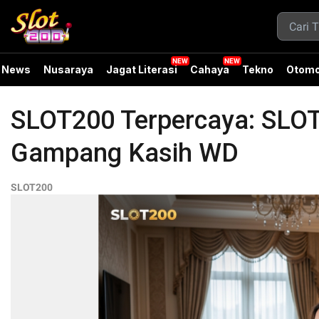
News
Nusaraya
Jagat Literasi
Cahaya
Tekno
Otomo
SLOT200 Terpercaya: SLO
Gampang Kasih WD
SLOT200