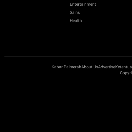
Entertainment
Sains
Health
Kabar Palmerah
About Us
Advertise
Ketentu
Copyri