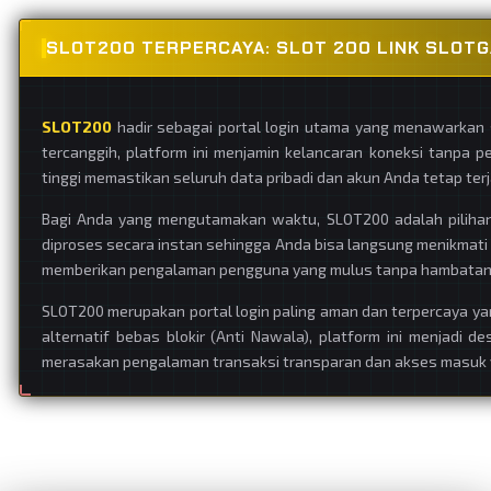
SLOT200 TERPERCAYA: SLOT 200 LINK SLOTG
SLOT200
hadir sebagai portal login utama yang menawarkan 
tercanggih, platform ini menjamin kelancaran koneksi tanpa 
tinggi memastikan seluruh data pribadi dan akun Anda tetap ter
Bagi Anda yang mengutamakan waktu, SLOT200 adalah pilihan 
diproses secara instan sehingga Anda bisa langsung menikmati b
memberikan pengalaman pengguna yang mulus tanpa hambatan t
SLOT200 merupakan portal login paling aman dan terpercaya ya
alternatif bebas blokir (Anti Nawala), platform ini menjadi d
merasakan pengalaman transaksi transparan dan akses masuk ya