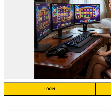
LOGIN