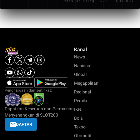
Pasukan Enjoy - SDN | .•SH1L0K1
yang tersebar di media sosial resmi kami atau
akses maksimal.
menghubungi layanan Customer Service melalui
Live Chat yang tersedia 24/7 untuk mendapatkan
akses instan.
Kanal
News
Nasional
Global
Megapolitan
Penghargaan dan sertifikat:
Regional
Pemilu
Dapatkan Keseruan dan Permainan
IKN
Menyenangkan di SLOT200
Bola
DAFTAR
Tekno
Otomotif