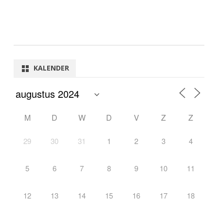
KALENDER
M
D
W
D
V
Z
Z
29
30
31
1
2
3
4
5
6
7
8
9
10
11
12
13
14
15
16
17
18