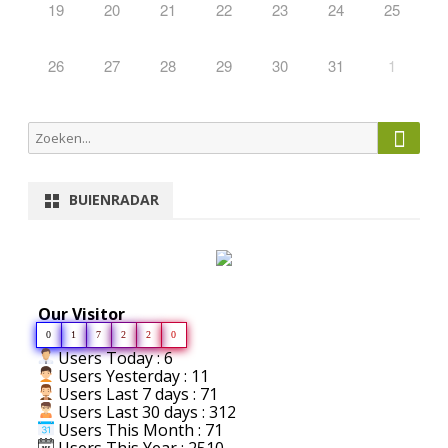
19
20
21
22
23
24
25
26
27
28
29
30
31
1
Zoeke
Zoeken
naar:
BUIENRADAR
Our Visitor
0
1
7
2
2
0
Users Today : 6
Users Yesterday : 11
Users Last 7 days : 71
Users Last 30 days : 312
Users This Month : 71
Users This Year : 2510