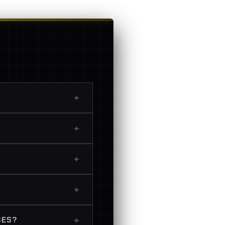
+
. Sebutan 'Anti Nawala'
+
et positif atau
erlukan VPN.
posit hanya memakan
+
digunakan berada dalam
 pribadi dan riwayat
+
i pihak ketiga dengan
fer bank lokal ternama,
+
SES?
it pulsa tanpa potongan