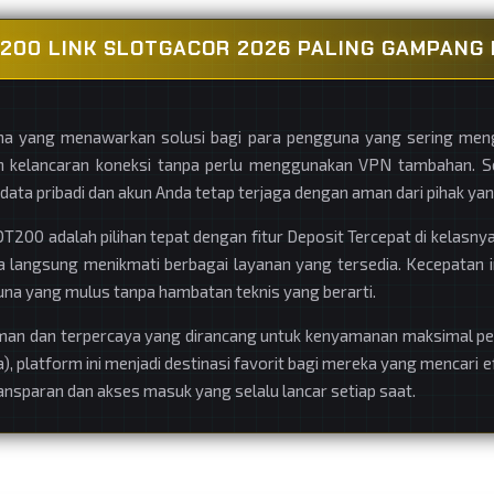
 200 LINK SLOTGACOR 2026 PALING GAMPANG 
ama yang menawarkan solusi bagi para pengguna yang sering meng
in kelancaran koneksi tanpa perlu menggunakan VPN tambahan. Se
 data pribadi dan akun Anda tetap terjaga dengan aman dari pihak ya
0 adalah pilihan tepat dengan fitur Deposit Tercepat di kelasnya
a langsung menikmati berbagai layanan yang tersedia. Kecepatan in
 yang mulus tanpa hambatan teknis yang berarti.
man dan terpercaya yang dirancang untuk kenyamanan maksimal pen
la), platform ini menjadi destinasi favorit bagi mereka yang mencari e
nsparan dan akses masuk yang selalu lancar setiap saat.