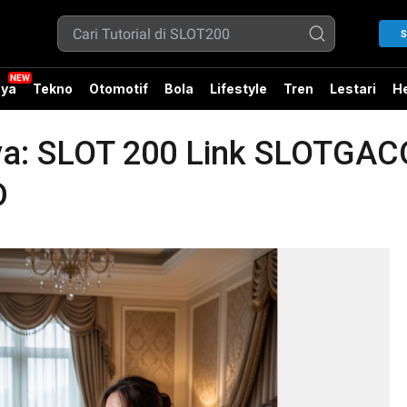
S
ya
Tekno
Otomotif
Bola
Lifestyle
Tren
Lestari
He
a: SLOT 200 Link SLOTGAC
D