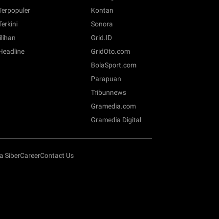
 Terpopuler
Kontan
Terkini
Sonora
ilihan
Grid.ID
 Headline
GridOto.com
BolaSport.com
Parapuan
Tribunnews
Gramedia.com
Gramedia Digital
 Siber
Career
Contact Us