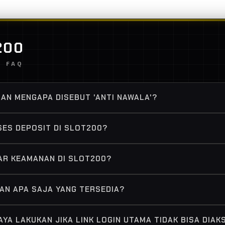
200
M FAQ
DAN MENGAPA DISEBUT 'ANTI NAWALA'?
l login resmi yang menyediakan akses ke berbagai permainan daring
ES DEPOSIT DI SLOT200?
alu menyediakan link alternatif terbaru yang tidak terblokir oleh intern
 lainnya, sehingga Anda bisa mengakses akun kapan saja tanpa mem
 layanan Deposit Tercepat. Secara rata-rata, proses transaksi de
AR KEAMANAN DI SLOT200?
it setelah konfirmasi, selama bank atau metode pembayaran yang 
dak sedang mengalami gangguan teknis.
sistem enkripsi data tingkat tinggi untuk memastikan seluruh data
N APA SAJA YANG TERSEDIA?
ap Paling Aman. Kami menjamin kerahasiaan informasi pengguna dar
r terbaru.
gguna, kami menyediakan berbagai jalur transaksi, mulai dari trans
YA LAKUKAN JIKA LINK LOGIN UTAMA TIDAK BISA DIAK
gan berbagai E-Wallet (seperti Dana, OVO, GoPay) dan metode depos