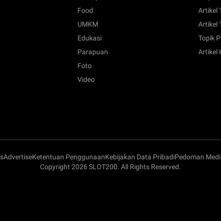
Food
Artikel
UMKM
Artikel 
Edukasi
Topik P
Parapuan
Artikel
Foto
Video
s
Advertise
Ketentuan Penggunaan
Kebijakan Data Pribadi
Pedoman Media
Copyright 2026 SLOT200. All Rights Reserved.