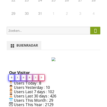
29
30
31
1
2
3
4
Zoeke
Zoeken
naar:
BUIENRADAR
Our Visitor
0
1
6
8
3
9
Users Today : 8
Users Yesterday : 10
Users Last 7 days : 102
Users Last 30 days : 426
Users This Month : 29
Users This Year : 2129