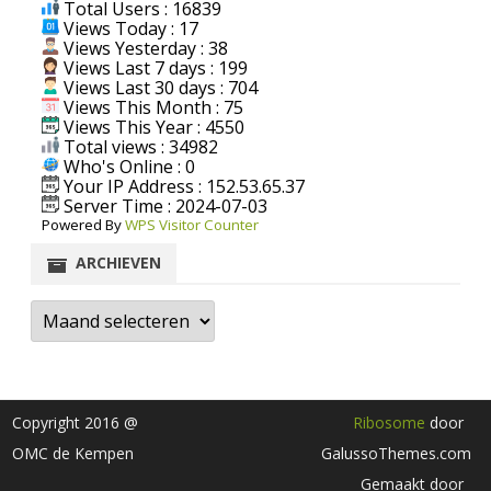
Total Users : 16839
Views Today : 17
Views Yesterday : 38
Views Last 7 days : 199
Views Last 30 days : 704
Views This Month : 75
Views This Year : 4550
Total views : 34982
Who's Online : 0
Your IP Address : 152.53.65.37
Server Time : 2024-07-03
Powered By
WPS Visitor Counter
ARCHIEVEN
Archieven
Copyright 2016 @
Ribosome
door
OMC de Kempen
GalussoThemes.com
Gemaakt door