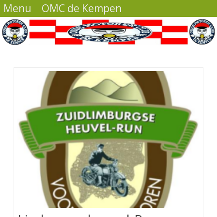
Menu
OMC de Kempen
Ga
direct
naar
de
inhoud